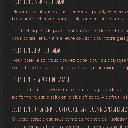
ISOLATION DES MURS DU GARAGE
Plusieurs solutions s’offrent à vous : polystyrène ex
biosourcés (chanvre, bois). L’isolation par l’intérieur est 
Les techniques de pose sont variées : collage, chevillag
vous conseiller sur la meilleure solution pour votre gara
ISOLATION DU SOL DU GARAGE
Pour isoler le sol, vous pouvez opter pour du polystyrène
sous chape flottante est très efficace, mais exige la dép
ISOLATION DE LA PORTE DE GARAGE
Une porte mal isolée est une source majeure de déper
performant, est la solution la plus efficace. À défaut, l’
ISOLATION DU PLAFOND DU GARAGE (EN CAS DE COMBLES HABITABLES
Si votre garage est sous combles habitables, l’isolati
Les matériaux et techniques sont similaires à ceux utili