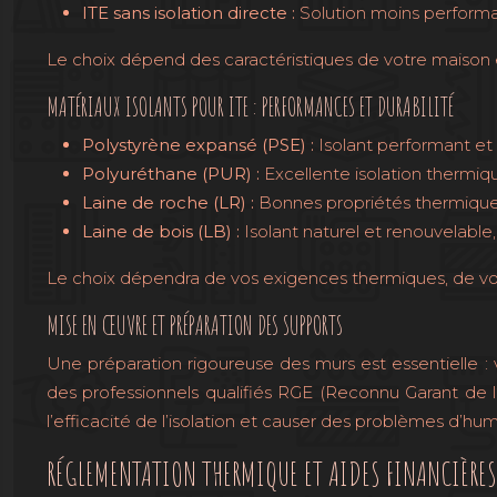
ITE sans isolation directe :
Solution moins performa
Le choix dépend des caractéristiques de votre maison e
MATÉRIAUX ISOLANTS POUR ITE : PERFORMANCES ET DURABILITÉ
Polystyrène expansé (PSE) :
Isolant performant e
Polyuréthane (PUR) :
Excellente isolation thermiq
Laine de roche (LR) :
Bonnes propriétés thermiques
Laine de bois (LB) :
Isolant naturel et renouvelabl
Le choix dépendra de vos exigences thermiques, de v
MISE EN ŒUVRE ET PRÉPARATION DES SUPPORTS
Une préparation rigoureuse des murs est essentielle : v
des professionnels qualifiés RGE (Reconnu Garant de 
l’efficacité de l’isolation et causer des problèmes d’h
RÉGLEMENTATION THERMIQUE ET AIDES FINANCIÈRES 