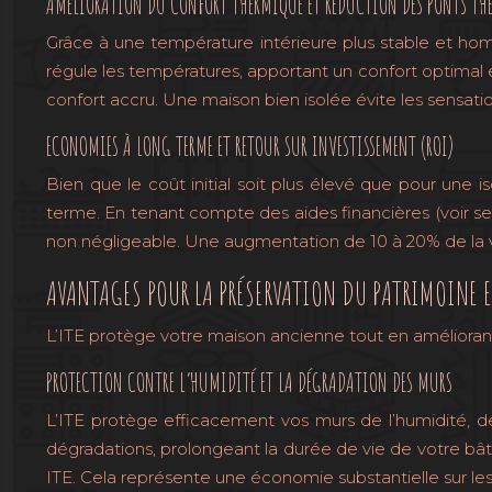
AMÉLIORATION DU CONFORT THERMIQUE ET RÉDUCTION DES PONTS TH
Grâce à une température intérieure plus stable et homog
régule les températures, apportant un confort optimal e
confort accru. Une maison bien isolée évite les sensat
ECONOMIES À LONG TERME ET RETOUR SUR INVESTISSEMENT (ROI)
Bien que le coût initial soit plus élevé que pour une 
terme. En tenant compte des aides financières (voir sec
non négligeable. Une augmentation de 10 à 20% de la v
AVANTAGES POUR LA PRÉSERVATION DU PATRIMOINE E
L’ITE protège votre maison ancienne tout en amélioran
PROTECTION CONTRE L’HUMIDITÉ ET LA DÉGRADATION DES MURS
L’ITE protège efficacement vos murs de l’humidité, de
dégradations, prolongeant la durée de vie de votre b
ITE. Cela représente une économie substantielle sur les 